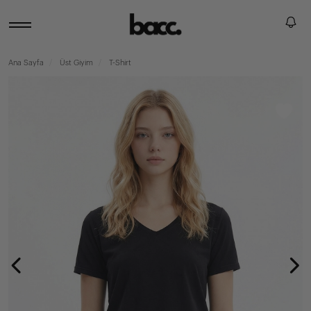
Ana Sayfa
Üst Giyim
T-Shirt