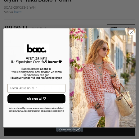
BCAS-261023-SİYAH
Marka
bacc
99,99 TL
399,99 TL
%75
İndirim
Renk:
Aramıza katıl
İlk Siparişine Özel
%5 kazan🖤
Bacc bültenine
abone ol
Yeni koleksiyonları, özel fırsatları ve sezon
trendlerini ilk sen gör.
Beden:
İlk alışverişinde %5 indirim seni bekliyor.
Email
S
M
L
Abone Ol 🤍
Beden Tablosu
Abone olarak Bacc'ın pazarlama e-postalarını almayı kabul
etmiş olursunuz. İstediğiniz zaman abonelikten çıkabilirsiniz.
(
)
SEPETE EKLE