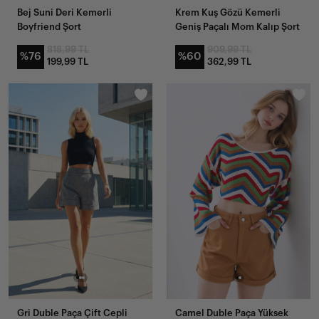
Bej Suni Deri Kemerli
Krem Kuş Gözü Kemerli
Boyfriend Şort
Geniş Paçalı Mom Kalıp Şort
818,99 TL
909,99 TL
%76
%60
199,99 TL
362,99 TL
Gri Duble Paça Çift Cepli
Camel Duble Paça Yüksek