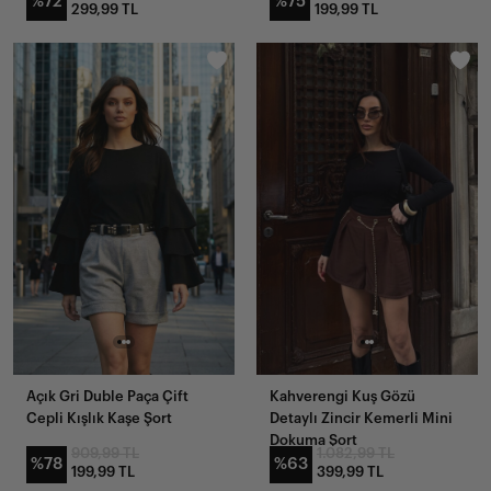
%72
%75
299,99 TL
199,99 TL
Açık Gri Duble Paça Çift
Kahverengi Kuş Gözü
Cepli Kışlık Kaşe Şort
Detaylı Zincir Kemerli Mini
Dokuma Şort
909,99 TL
1.082,99 TL
%78
%63
199,99 TL
399,99 TL