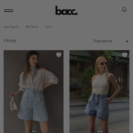
Ana Sayfa
Alt Giyim
Şort
Filtrele