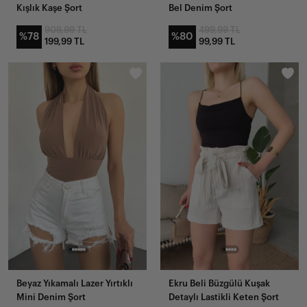
Kışlık Kaşe Şort
Bel Denim Şort
909,99 TL
499,99 TL
%78
%80
199,99 TL
99,99 TL
Beyaz Yıkamalı Lazer Yırtıklı
Ekru Beli Büzgülü Kuşak
Mini Denim Şort
Detaylı Lastikli Keten Şort