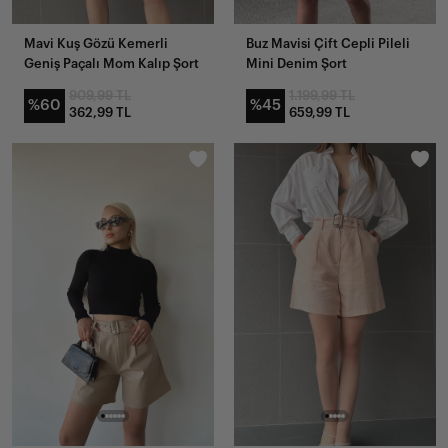
Mavi Kuş Gözü Kemerli
Buz Mavisi Çift Cepli Pileli
Geniş Paçalı Mom Kalıp Şort
Mini Denim Şort
909,99 TL
1.199,99 TL
%60
%45
362,99 TL
659,99 TL