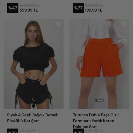
1.135,99 TL
858,99 TL
%47
%77
599,99 TL
199,99 TL
Siyah 4 Cepli Bağcık Detaylı
Turuncu Duble Paça Gizli
Püsküllü Kot Şort
Fermuarlı Yazlık Keten
Dokuma Şort
1.084,99 TL
809,99 TL