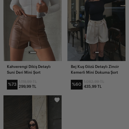
Kahverengi Dikiş Detaylı
Bej Kuş Gözü Detaylı Zincir
Suni Deri Mini Şort
Kemerli Mini Dokuma Şort
1.119,99 TL
1.082,99 TL
%73
%60
299,99 TL
435,99 TL