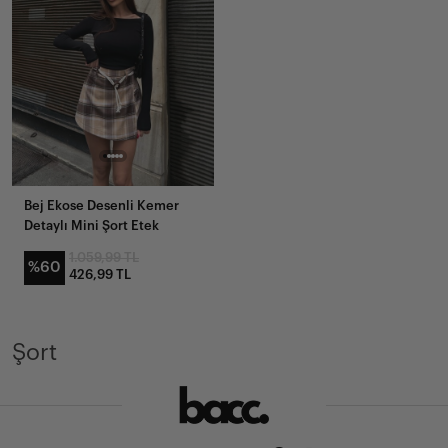
Bej Ekose Desenli Kemer
Detaylı Mini Şort Etek
1.059,99 TL
%60
426,99 TL
Devamını Oku
Şort