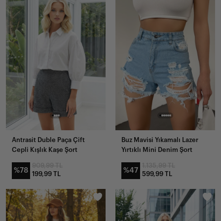
Antrasit Duble Paça Çift
Buz Mavisi Yıkamalı Lazer
Cepli Kışlık Kaşe Şort
Yırtıklı Mini Denim Şort
909,99 TL
1.135,99 TL
%78
%47
199,99 TL
599,99 TL