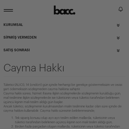
KURUMSAL
SIPARIŞ VERMEDEN
SATIŞ SONRASI
Cayma Hakkı
Tüketici (ALICI), 14 (ondört) gün içinde herhangi bir gerekçe göstermeksizin ve cezai
şart ödemeksizin sözleşmeden cayma hakkına sahiptir.
Cayma hakkı süresi, hizmet ifasına ilişkin sözleşmelerde sözleşmenin kurulduğu gün;
mal teslimine ilişkin sözleşmelerde ise tüketicinin veya tüketici tarafından belirlenen
üçüncü kişinin malı teslim aldığı gün başlar.
Ancak tüketici, sözleşmenin kurulmasından malın teslimine kadar olan süre içinde de
cayma hakkını kullanabilir. Cayma hakkı süresinin belirlenmesinde;
Tek sipariş konusu olup ayrı ayrı teslim edilen mallarda, tüketicinin veya
tüketici tarafından belirlenen üçüncü kişinin son malı teslim aldığı gün,
Birden fazla parçadan oluşan mallarda, tüketicinin veya tüketici tarafından