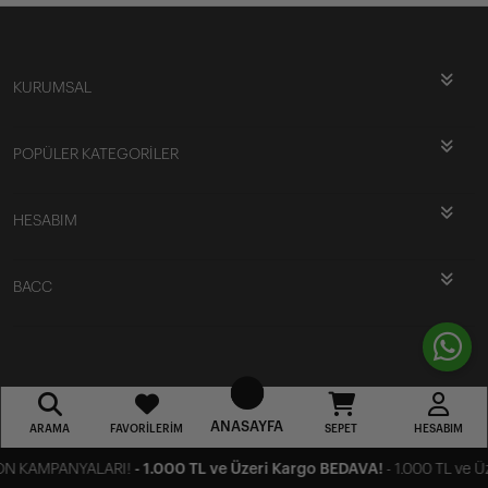
KURUMSAL
POPÜLER KATEGORİLER
HESABIM
BACC
ANASAYFA
ARAMA
FAVORILERIM
SEPET
HESABIM
N KAMPANYALARI!
- 1.000 TL ve Üzeri Kargo BEDAVA!
- 1.000 TL ve Üz