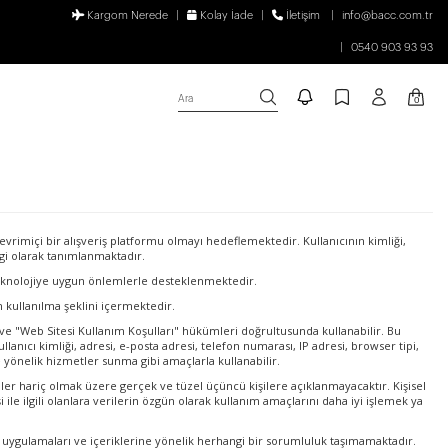
Kargom Nerede
Kolay İade
İletişim
info@bacc.com.tr
0540 903 93 93
Ara
0
çevrimiçi bir alışveriş platformu olmayı hedeflemektedir. Kullanıcının kimliği,
bilgi olarak tanımlanmaktadır.
 teknolojiye uygun önlemlerle desteklenmektedir.
in kullanılma şeklini içermektedir.
ası" ve "Web Sitesi Kullanım Koşulları" hükümleri doğrultusunda kullanabilir. Bu
lanıcı kimliği, adresi, e-posta adresi, telefon numarası, IP adresi, browser tipi,
e yönelik hizmetler sunma gibi amaçlarla kullanabilir.
 haller hariç olmak üzere gerçek ve tüzel üçüncü kişilere açıklanmayacaktır. Kişisel
i ile ilgili olanlara verilerin özgün olarak kullanım amaçlarını daha iyi işlemek ya
lilik uygulamaları ve içeriklerine yönelik herhangi bir sorumluluk taşımamaktadır.