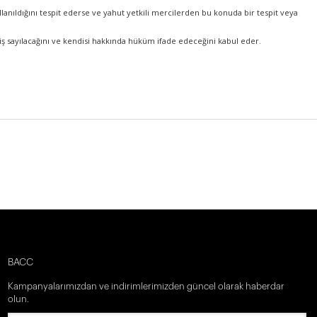
kullanıldığını tespit ederse ve yahut yetkili mercilerden bu konuda bir tespit veya
miş sayılacağını ve kendisi hakkında hüküm ifade edeceğini kabul eder.
BACC
Kampanyalarımızdan ve indirimlerimizden güncel olarak haberdar
olun.