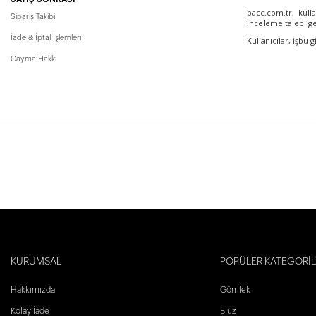
bacc.com.tr,
kulla
Sipariş Takibi
inceleme talebi gel
İade & İptal İşlemleri
Kullanıcılar, işbu
Cayma Hakkı
KURUMSAL
POPÜLER KATEGORİ
Hakkımızda
Gömlek
Kolay İade
Bluz