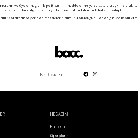
nıcıların ve üyelerin, gizlilik politikasının maddelerine ya da yasalara aykırı olarak 
irse kullanıcılarla ilgili bilgileri yetkili makamlara bildirmek hakkına sahiptir.
 gizlilik politikasında yer alan maddelerin tümünü okuduğunu, anladığını ve kabul et
Bizi Takip Edin
LER
HESABIM
Hesabım
Siparişlerim