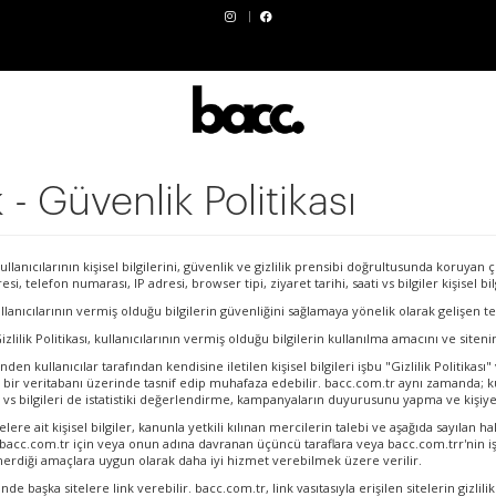
k - Güvenlik Politikası
lanıcılarının kişisel bilgilerini, güvenlik ve gizlilik prensibi doğrultusunda koruyan 
esi, telefon numarası, IP adresi, browser tipi, ziyaret tarihi, saati vs bilgiler kişisel 
llanıcılarının vermiş olduğu bilgilerin güvenliğini sağlamaya yönelik olarak gelişen
zlilik Politikası, kullanıcılarının vermiş olduğu bilgilerin kullanılma amacını ve siten
inden kullanıcılar tarafından kendisine iletilen kişisel bilgileri işbu "Gizlilik Politik
ir, bir veritabanı üzerinde tasnif edip muhafaza edebilir.
bacc.com.tr
aynı zamanda; kul
ati vs bilgileri de istatistiki değerlendirme, kampanyaların duyurusunu yapma ve kişiy
elere ait kişisel bilgiler, kanunla yetkili kılınan mercilerin talebi ve aşağıda sayılan
bacc.com.tr
için veya onun adına davranan üçüncü taraflara veya
bacc.com.tr
r'nin
iş
önerdiği amaçlara uygun olarak daha iyi hizmet verebilmek üzere verilir.
linde başka sitelere link verebilir.
bacc.com.tr
, link vasıtasıyla erişilen sitelerin giz