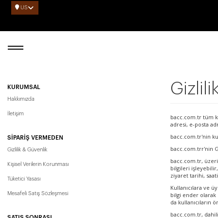
US
Gizlili
KURUMSAL
Hakkımızda
İletişim
bacc.com.tr tüm kul
adresi, e-posta adr
bacc.com.tr
'nin
ku
SIPARIŞ VERMEDEN
bacc.com.tr
r'nin
Gi
Gizlilik & Güvenlik
bacc.com.tr
, üzer
Kişisel Verilerin Korunması
bilgileri işleyebil
ziyaret tarihi, sa
Tüketici Yasası
Kullanıcılara ve üy
Mesafeli Satış Sözleşmesi
bilgi ender olarak
da kullanıcıların 
bacc.com.tr
, dahi
SATIŞ SONRASI