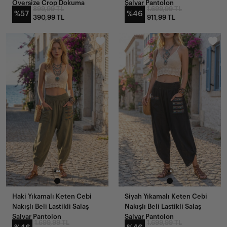
Oversize Crop Dokuma
Şalvar Pantolon
899,99 TL
1.699,99 TL
Gömlek
%57
%46
390,99 TL
911,99 TL
Haki Yıkamalı Keten Cebi
Siyah Yıkamalı Keten Cebi
Nakışlı Beli Lastikli Salaş
Nakışlı Beli Lastikli Salaş
Şalvar Pantolon
Şalvar Pantolon
1.699,99 TL
1.699,99 TL