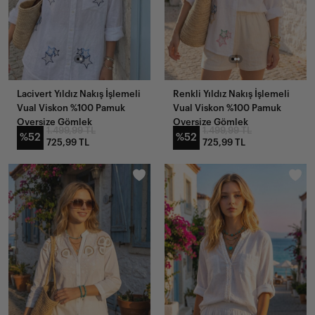
Lacivert Yıldız Nakış İşlemeli
Renkli Yıldız Nakış İşlemeli
Vual Viskon %100 Pamuk
Vual Viskon %100 Pamuk
Oversize Gömlek
Oversize Gömlek
1.499,99 TL
1.499,99 TL
%52
%52
725,99 TL
725,99 TL