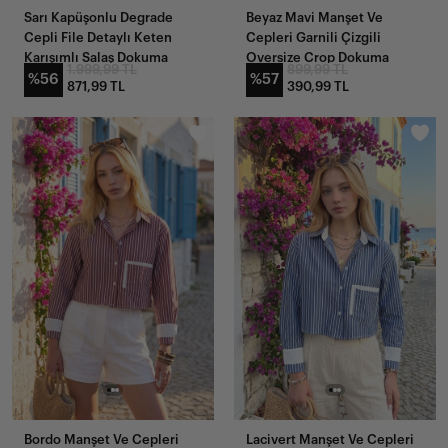
Sarı Kapüşonlu Degrade
Beyaz Mavi Manşet Ve
Cepli File Detaylı Keten
Cepleri Garnili Çizgili
Karışımlı Salaş Dokuma
Oversize Crop Dokuma
1.999,99 TL
899,99 TL
Gömlek
Gömlek
%56
%57
871,99 TL
390,99 TL
YENI
YENI
GELENLER
GELENLER
Bordo Manşet Ve Cepleri
Lacivert Manşet Ve Cepleri