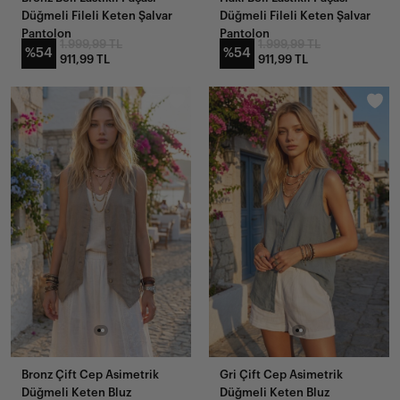
Düğmeli Fileli Keten Şalvar
Düğmeli Fileli Keten Şalvar
Pantolon
Pantolon
1.999,99 TL
1.999,99 TL
%54
%54
911,99 TL
911,99 TL
Bronz Çift Cep Asimetrik
Gri Çift Cep Asimetrik
Düğmeli Keten Bluz
Düğmeli Keten Bluz