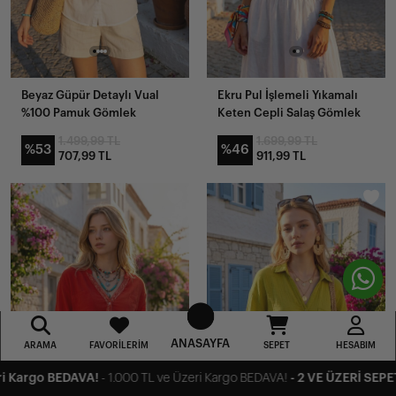
Beyaz Güpür Detaylı Vual
Ekru Pul İşlemeli Yıkamalı
%100 Pamuk Gömlek
Keten Cepli Salaş Gömlek
1.499,99 TL
1.699,99 TL
%53
%46
707,99 TL
911,99 TL
ANASAYFA
ARAMA
FAVORILERIM
SEPET
HESABIM
%10 İNDİRİM!
- SEZON ÜRÜNLERİNDE SÜRPRİZ TEK FİYAT!
- AYNI GÜN 