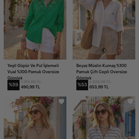
Yeşil Güpür Ve Pul İşlemeli
Beyaz Müslin Kumaş %100
Vual %100 Pamuk Oversize
Pamuk Çift Cepli Oversize
Gömlek
Gömlek
1.199,99 TL
1.399,99 TL
%59
%53
490,99 TL
653,99 TL