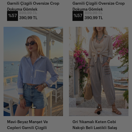
Garnili Çizgili Oversize Crop
Garnili Çizgili Oversize Crop
Dokuma Gömlek
Dokuma Gömlek
899,99 TL
899,99 TL
%57
%57
390,99 TL
390,99 TL
YENI
GELENLER
Mavi-Beyaz Manşet Ve
Gri Yıkamalı Keten Cebi
Cepleri Garnili Çizgili
Nakışlı Beli Lastikli Salaş