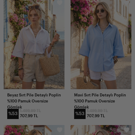
Beyaz Sırt Pile Detaylı Poplin
Mavi Sırt Pile Detaylı Poplin
%100 Pamuk Oversize
%100 Pamuk Oversize
Gömlek
Gömlek
1.499,99 TL
1.499,99 TL
%53
%53
707,99 TL
707,99 TL