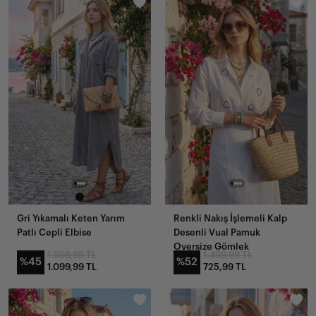
Gri Yıkamalı Keten Yarım
Renkli Nakış İşlemeli Kalp
Patlı Cepli Elbise
Desenli Vual Pamuk
Oversize Gömlek
1.999,99 TL
1.499,99 TL
%45
%52
1.099,99 TL
725,99 TL