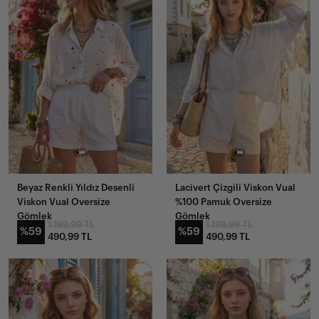
Beyaz Renkli Yıldız Desenli
Lacivert Çizgili Viskon Vual
Viskon Vual Oversize
%100 Pamuk Oversize
Gömlek
Gömlek
1.199,99 TL
1.199,99 TL
%59
%59
490,99 TL
490,99 TL