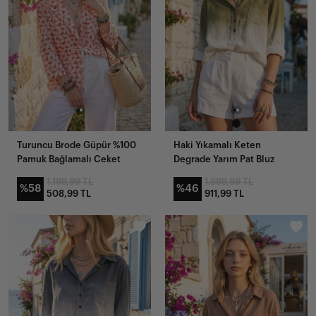
Turuncu Brode Güpür %100
Haki Yıkamalı Keten
Pamuk Bağlamalı Ceket
Degrade Yarım Pat Bluz
1.199,99 TL
1.699,99 TL
%58
%46
508,99 TL
911,99 TL