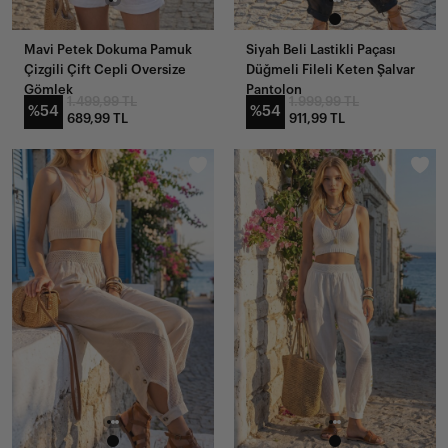
Mavi Petek Dokuma Pamuk
Siyah Beli Lastikli Paçası
Çizgili Çift Cepli Oversize
Düğmeli Fileli Keten Şalvar
Gömlek
Pantolon
1.499,99 TL
1.999,99 TL
%54
%54
689,99 TL
911,99 TL