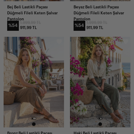
Bej Beli Lastikli Paçası
Beyaz Beli Lastikli Paçası
Düğmeli Fileli Keten Şalvar
Düğmeli Fileli Keten Şalvar
Pantolon
Pantolon
1.999,99 TL
1.999,99 TL
%54
%54
911,99 TL
911,99 TL
Bronz Beli Lastikli Paçası
Haki Beli Lastikli Paçası