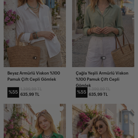
Beyaz Armürlü Viskon %100
Çağla Yeşili Armürlü Viskon
Pamuk Çift Cepli Gömlek
%100 Pamuk Çift Cepli
Gömlek
1.399,99 TL
1.399,99 TL
%55
%55
635,99 TL
635,99 TL