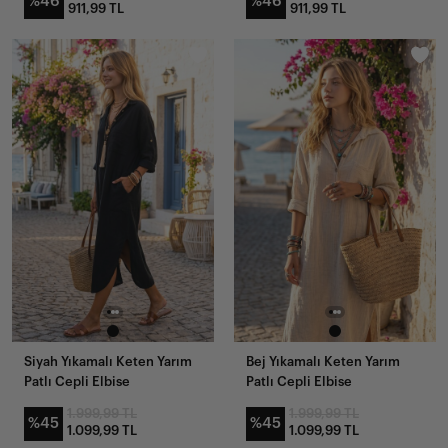
%46
%46
911,99 TL
911,99 TL
Siyah Yıkamalı Keten Yarım
Bej Yıkamalı Keten Yarım
Patlı Cepli Elbise
Patlı Cepli Elbise
1.999,99 TL
1.999,99 TL
%45
%45
1.099,99 TL
1.099,99 TL