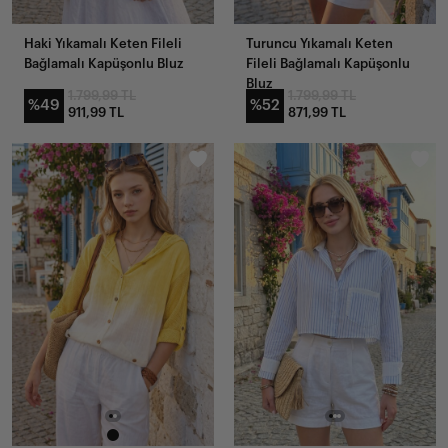
Haki Yıkamalı Keten Fileli
Turuncu Yıkamalı Keten
Bağlamalı Kapüşonlu Bluz
Fileli Bağlamalı Kapüşonlu
Bluz
1.799,99 TL
1.799,99 TL
%49
%52
911,99 TL
871,99 TL
YENI
YENI
GELENLER
GELENLER