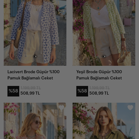
Lacivert Brode Güpür %100
Yeşil Brode Güpür %100
Pamuk Bağlamalı Ceket
Pamuk Bağlamalı Ceket
1.199,99 TL
1.199,99 TL
%58
%58
508,99 TL
508,99 TL