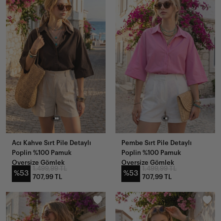
Acı Kahve Sırt Pile Detaylı
Pembe Sırt Pile Detaylı
Poplin %100 Pamuk
Poplin %100 Pamuk
Oversize Gömlek
Oversize Gömlek
1.499,99 TL
1.499,99 TL
%53
%53
707,99 TL
707,99 TL