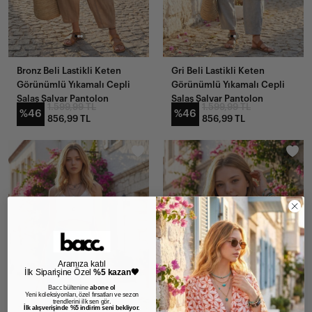
Bronz Beli Lastikli Keten
Gri Beli Lastikli Keten
Görünümlü Yıkamalı Cepli
Görünümlü Yıkamalı Cepli
Salaş Şalvar Pantolon
Salaş Şalvar Pantolon
1.599,99 TL
1.599,99 TL
%46
%46
856,99 TL
856,99 TL
Aramıza katıl
İlk Siparişine Özel
%5 kazan🖤
Bacc bültenine
abone ol
Yeni koleksiyonları, özel fırsatları ve sezon
trendlerini ilk sen gör.
İlk alışverişinde %5 indirim seni bekliyor.