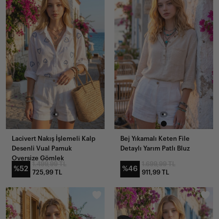
Lacivert Nakış İşlemeli Kalp
Bej Yıkamalı Keten File
Desenli Vual Pamuk
Detaylı Yarım Patlı Bluz
Oversize Gömlek
1.499,99 TL
1.699,99 TL
%52
%46
725,99 TL
911,99 TL