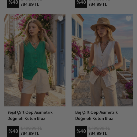
%48
%48
784,99 TL
784,99 TL
Yeşil Çift Cep Asimetrik
Bej Çift Cep Asimetrik
Düğmeli Keten Bluz
Düğmeli Keten Bluz
1.499,99 TL
1.499,99 TL
%48
%48
784,99 TL
784,99 TL