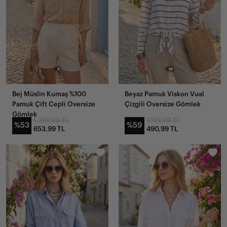
Bej Müslin Kumaş %100
Beyaz Pamuk Viskon Vual
Pamuk Çift Cepli Oversize
Çizgili Oversize Gömlek
Gömlek
1.399,99 TL
1.199,99 TL
%53
%59
653,99 TL
490,99 TL