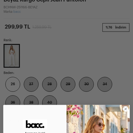
BCHNW-251166-BEYAZ
Marka
bacc
299,99 TL
1.259,99 TL
%76
İndirim
Renk:
Beden:
26
27
28
29
30
34
36
38
40
Beden Tablosu
(
)