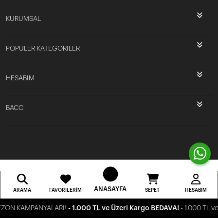
KURUMSAL
POPÜLER KATEGORİLER
HESABIM
BACC
ANASAYFA
ARAMA
FAVORILERIM
SEPET
HESABIM
EZON KAMPANYALARI!
- 1.000 TL ve Üzeri Kargo BEDAVA!
- 1.000 TL v