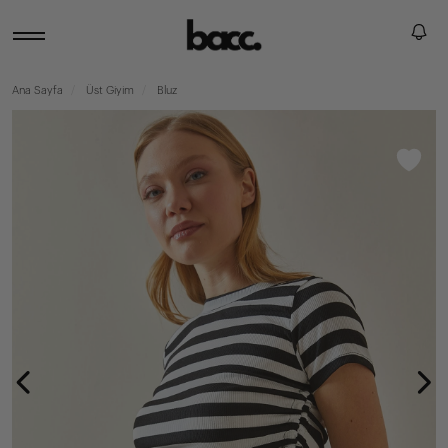
Ana Sayfa
Üst Giyim
Bluz