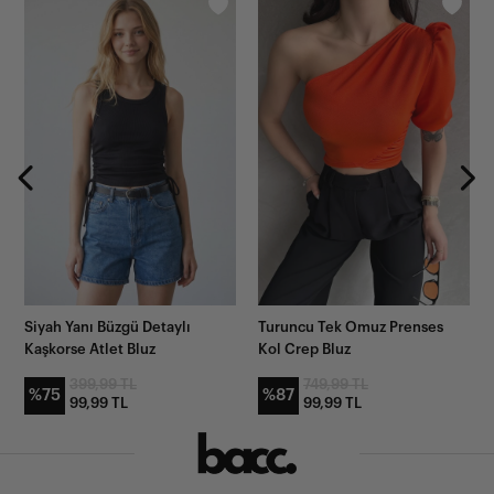
Siyah Yanı Büzgü Detaylı
Turuncu Tek Omuz Prenses
Kaşkorse Atlet Bluz
Kol Crep Bluz
399,99 TL
749,99 TL
%75
%87
99,99 TL
99,99 TL