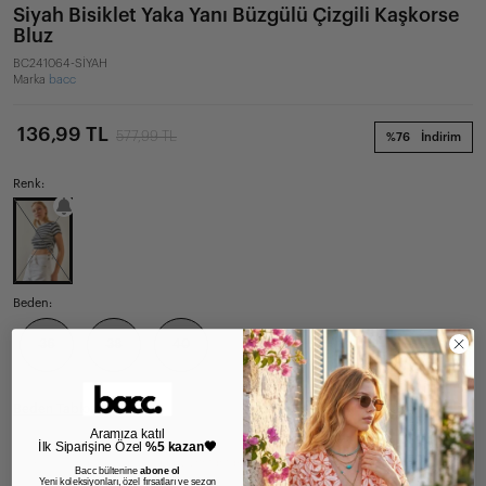
Siyah Bisiklet Yaka Yanı Büzgülü Çizgili Kaşkorse
Bluz
BC241064-SİYAH
Marka
bacc
136,99 TL
577,99 TL
%76
İndirim
Renk:
Beden:
36
38
40
Beden Tablosu
Aramıza katıl
İlk Siparişine Özel
%5 kazan🖤
Geçici olarak stoklarımızda bulunmamaktadır.
Bacc bültenine
abone ol
Hatırlatma Talebi Ekle
Yeni koleksiyonları, özel fırsatları ve sezon