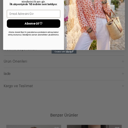
trendlerini ilk sen gör.
İlk alışverişinde %5 indirim seni bekliyor.
Email
Abone Ol 🤍
Ürün Özellikleri
Abone olarak Bacc'ın pazarlama e-postalarını almayı kabul
etmiş olursunuz. İstediğiniz zaman abonelikten çıkabilirsiniz.
Yorumlar
(0)
Ödeme Seçenekleri
Ürün Önerileri
İade
Kargo ve Teslimat
Benzer Ürünler